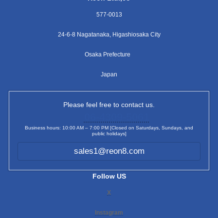
577-0013
24-6-8 Nagatanaka, Higashiosaka City
Osaka Prefecture
Japan
Please feel free to contact us.
06-4309-5061
Business hours: 10:00 AM – 7:00 PM [Closed on Saturdays, Sundays, and
public holidays]
sales1@reon8.com
Follow US
X
Instagram