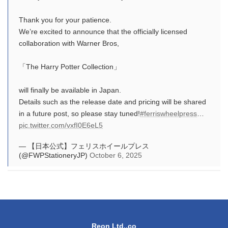
Thank you for your patience.
We’re excited to announce that the officially licensed
collaboration with Warner Bros,
「The Harry Potter Collection」
will finally be available in Japan.
Details such as the release date and pricing will be shared
in a future post, so please stay tuned!
#ferriswheelpress
…
pic.twitter.com/vxfI0E6eL5
— 【日本公式】フェリスホイールプレス
(@FWPStationeryJP)
October 6, 2025
Reon Ltd.,co