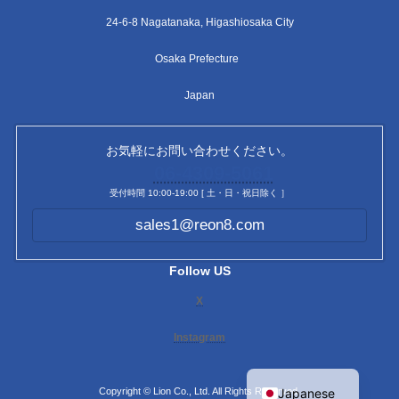
24-6-8 Nagatanaka, Higashiosaka City
Osaka Prefecture
Japan
お気軽にお問い合わせください。
06-4309-5061
受付時間 10:00-19:00 [ 土・日・祝日除く ］
sales1@reon8.com
Follow US
X
Instagram
English
Japanese
Copyright © Lion Co., Ltd. All Rights Reserved.