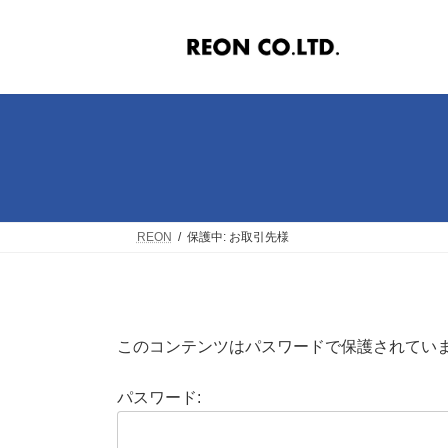
コ
ナ
ン
ビ
テ
ゲ
ン
ー
ツ
シ
へ
ョ
ス
ン
キ
に
ッ
移
プ
動
REON
保護中: お取引先様
このコンテンツはパスワードで保護されてい
パスワード: