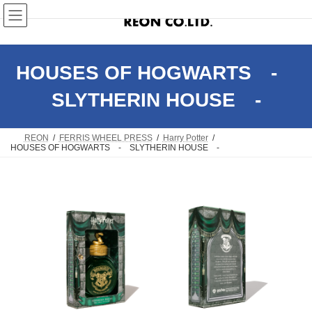
コ
ナ
ン
ビ
テ
ゲ
ン
ー
ツ
シ
へ
ョ
HOUSES OF HOGWARTS -
ス
ン
キ
に
SLYTHERIN HOUSE -
ッ
移
プ
動
REON
FERRIS WHEEL PRESS
Harry Potter
HOUSES OF HOGWARTS - SLYTHERIN HOUSE -